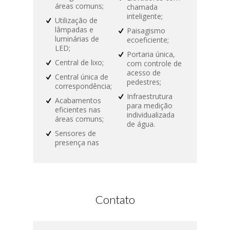
áreas comuns;
chamada
inteligente;
Utilização de
lâmpadas e
Paisagismo
luminárias de
ecoeficiente;
LED;
Portaria única,
Central de lixo;
com controle de
acesso de
Central única de
pedestres;
correspondência;
Infraestrutura
Acabamentos
para medição
eficientes nas
individualizada
áreas comuns;
de água.
Sensores de
presença nas
Contato