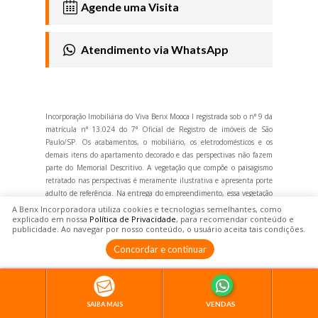
Agende uma
Visita
Atendimento via
WhatsApp
Incorporação Imobiliária do Viva Benx Mooca I registrada sob o n° 9 da
matrícula n° 13.024 do 7° Oficial de Registro de imóveis de São
Paulo/SP. Os acabamentos, o mobiliário, os eletrodomésticos e os
demais itens do apartamento decorado e das perspectivas não fazem
parte do Memorial Descritivo. A vegetação que compõe o paisagismo
retratado nas perspectivas é meramente ilustrativa e apresenta porte
adulto de referência. Na entrega do empreendimento, essa vegetação
poderá apresentar diferenças de tamanho e porte, mas estará de
A Benx Incorporadora utiliza cookies e tecnologias semelhantes, como
acordo com o Projeto Paisagístico e em conformidade com as
explicado em nossa
Política de Privacidade
, para recomendar conteúdo e
publicidade. Ao navegar por nosso conteúdo, o usuário aceita tais condições.
aprovações ambientais. A vista apresentada nas imagens é
meramente elucidativa, não sendo a fotografia exata do local. Material
Concordar e continuar
preliminar, sujeito à alteração. Intermediação: Bem Imobiliária - Av.
Dr. Cardoso de Melo, 1.470, Vila Olímpia, São Paulo/SP - Tel.: (11)
3847-1333 - Creci: 20.197-J. Os empreendimentos Viva Benx Casa do
Ator, Viva Benx Chácara Santo Antônio, Viva Benx Pinheiros, Viva
Benx Faria Lima, Viva Benx Vila Olímpia, Viva Benx Santana, Viva