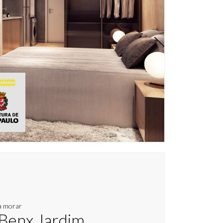
a morar
 Benx Jardim