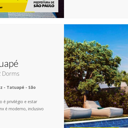
tuapé
2 Dorms
uz - Tatuapé - São
 é privilégio e estar
nx é moderno, inclusivo