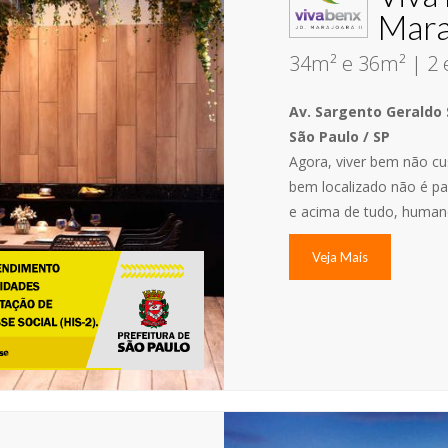
Mara
34m² e 36m² | 2 
Av. Sargento Geraldo 
São Paulo / SP
Agora, viver bem não cus
bem localizado não é pa
e acima de tudo, human
Veja Mais