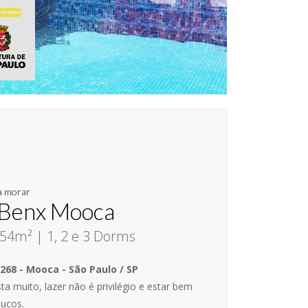
a morar
 Benx Mooca
54m² | 1, 2 e 3 Dorms
268 - Mooca - São Paulo / SP
a muito, lazer não é privilégio e estar bem
oucos.