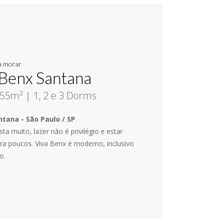
a morar
 Benx Santana
55m² | 1, 2 e 3 Dorms
tana - São Paulo / SP
ta muito, lazer não é privilégio e estar
ra poucos. Viva Benx é moderno, inclusivo
o.