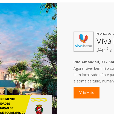
Pronto par
Viva
34m² a 
Rua Amandaú, 77 - San
Agora, viver bem não cus
bem localizado não é pa
e acima de tudo, human
Veja Mais